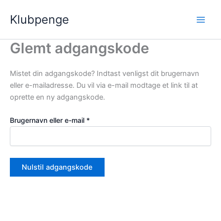
Påkrævet
Gå
Main
Klubpenge
til
Men
indholdet
Glemt adgangskode
Mistet din adgangskode? Indtast venligst dit brugernavn
eller e-mailadresse. Du vil via e-mail modtage et link til at
oprette en ny adgangskode.
Brugernavn eller e-mail
*
Nulstil adgangskode