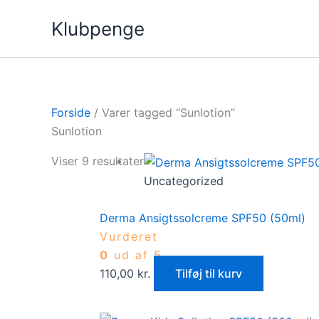
Gå
Klubpenge
til
indholdet
Forside
/ Varer tagged “Sunlotion”
Sunlotion
Viser 9 resultater
Uncategorized
Derma Ansigtssolcreme SPF50 (50ml)
Vurderet
0
ud af 5
110,00
kr.
Tilføj til kurv