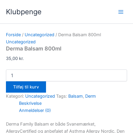
Derma
Gå
Main
Balsam
Klubpenge
til
800ml
Men
indholdet
antal
Forside
/
Uncategorized
/ Derma Balsam 800ml
Uncategorized
Derma Balsam 800ml
35,00
kr.
Tilføj til kurv
Kategori:
Uncategorized
Tags:
Balsam
,
Derm
Beskrivelse
Anmeldelser (0)
Derma Family Balsam er både Svanemærket,
AllergyCertified og anbefalet af Asthma Allergy Nordic. Den